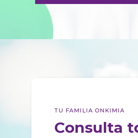
Terapias oncológicas innovadora
humana, tratamientos individu
integral de nuestros pacientes.
Conocer Servicios
TU FAMILIA ONKIMIA
Consulta t