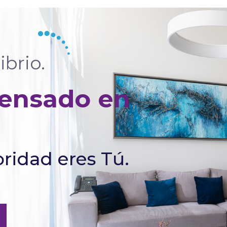
ibrio.
pensado en
ridad eres Tú.
 & Ambiente
ncológica