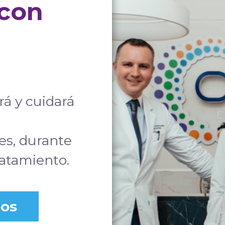
 con
rá y cuidará
s, durante
ratamiento.
cos