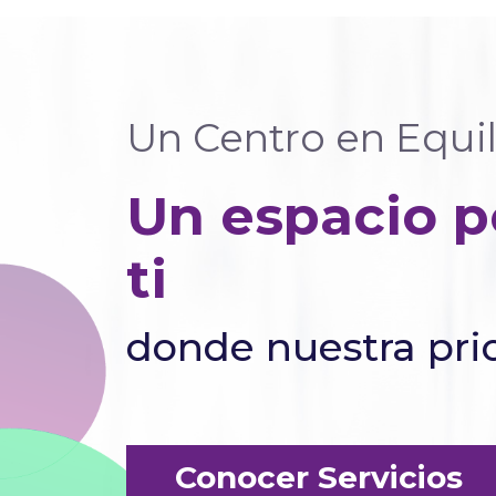
Un Centro en Equil
Un espacio 
ti
donde nuestra prio
Cuerpo, Mente
Evolución O
Conocer Servicios