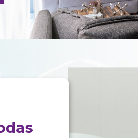
s , tecnología , y asistencia
alizados enfocadas en el bienestar
Agendar Consulta
odas